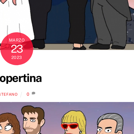
MARZO
23
2023
opertina
0
STEFANO