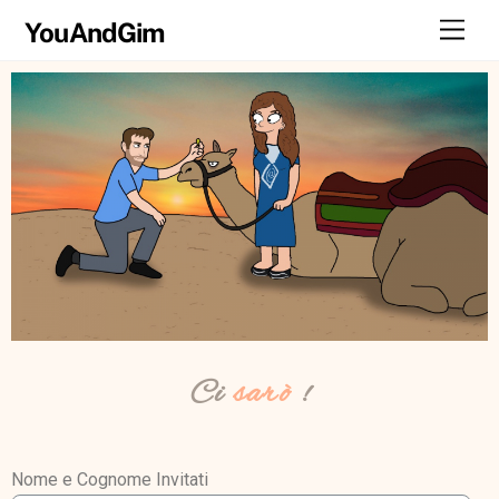
YouAndGim
Ci
sarò
!
Nome e Cognome Invitati