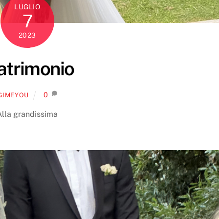
LUGLIO
7
2023
trimonio
0
GIMEYOU
Alla grandissima