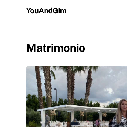
Skip
YouAndGim
to
content
Matrimonio