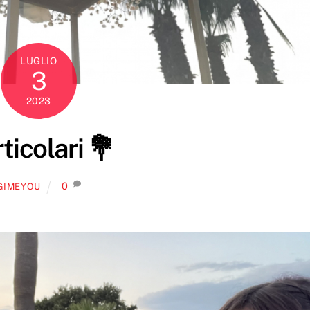
LUGLIO
3
2023
ticolari 💐
0
GIMEYOU