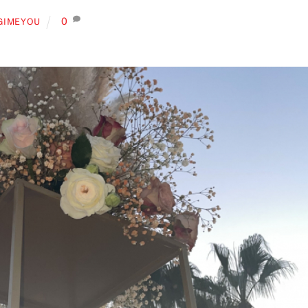
0
GIMEYOU