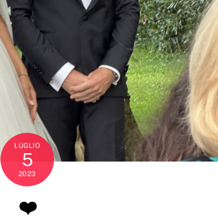
LUGLIO
5
2023
❤️